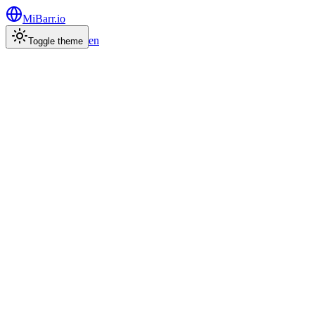
MiBarr.io
en
Toggle theme
Muy pronto en tu barrio
Todo lo que pasa en tu zona, en un solo
lugar
MiBarr.io reúne los servicios, comercios y lugares de tu zona en
mapas vivos, con reservas y pagos que se resuelven en dos toques.
Estamos afinando los últimos detalles antes de abrir.
Entrar a la beta
Lo que estamos construyendo
Tres piezas que funcionan mejor juntas.
📍